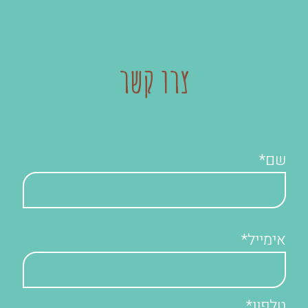
צרו קשר
שם*
אימייל*
טלפון*