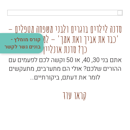
סדנה לילדים בוגרים ולבני משפחה מטפלים –
'כבד את אביך ואת אמך' – למה זה קשה כל
קו
קורס מומלץ -
כך? סדנת אונליין
בונים גשר לקשר
אתם בני 30, 40, או 50 וקשה לכם לפעמים עם
ההורים שלכם? אולי הם מתערבים, מתעקשים
לומר את דעתם, ביקורתיים…
קראו עוד