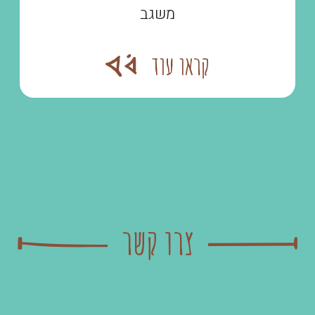
משגב
קראו עוד
צרו קשר