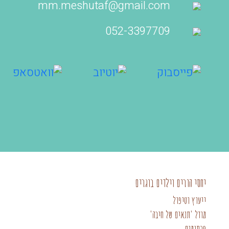
mm.meshutaf@gmail.com
052-3397709‬
יחסי הורים וילדים בוגרים
ייעוץ וטיפול
מודל 'תנאים של חיבה'
פרסומים