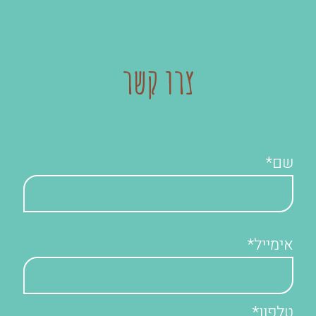
צרו קשר
שם*
אימייל*
טלפון*