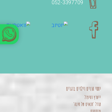
052-3397709‬
יחסי הורים וילדים בוגרים
ייעוץ וטיפול
מודל 'תנאים של חיבה'
פרסומים