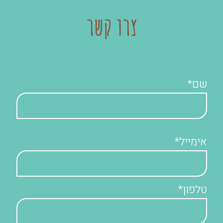
צרו קשר
שם*
אימייל*
טלפון*