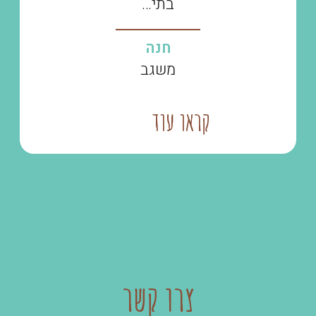
בתי…
חנה
משגב
קראו עוד
צרו קשר