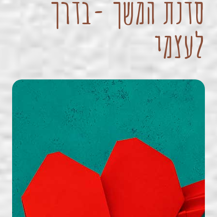
סדנת המשך -בדרך
לעצמי