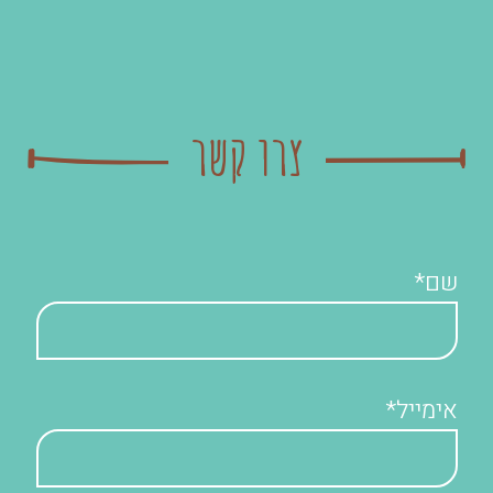
צרו קשר
שם*
אימייל*