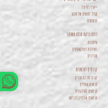
ייעוץ וטיפול
מודל 'תנאים של חיבה'
פרסומים
דפנה ברקת מכנה משותף
עיתונות
ראיונות ופודקאסטים
מדריכים
קורסים והכשרות
קורס הדרכת הורים
הכשרת מטפלים
הרצאות לאירגונים
הרצאות אונליין לרכישה