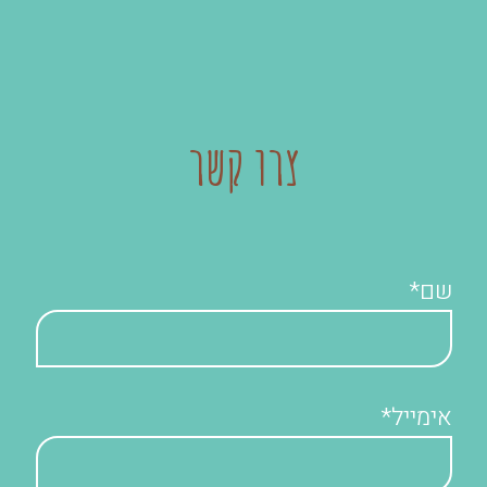
צרו קשר
שם*
אימייל*