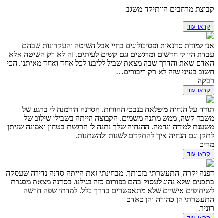
קבוצת מרחבים הוותיקה משגב
קראו עוד
אני למודת סדנאות ופסיכולוגים בחיי אבל השיטה והעקרונות שבהם
עבדת היו לי חדשים ומרגשים וגם קשים לעיתים. זה לא רק השיטה אלא
האדם שאת והדרך שבה מצאת שביל לליבנו לכל אחד ואחד מאיתנו. הכי
חשוב בעיני שזה לא רק דיבורים…
רבקה
קראו עוד
תודה על הנחיה מופלאה בנבכי ההורות. הסדנה הזדמנה לי ברגע של
משבר קשה, ממש מתנה משמים. הקבוצה הייתה בשבילי שילוב של
משענת למידה ונחמה. ההנחיה שלך נתנה לי הרגשת בטחון ואמונה שניתן
לתקן וגם הנחיה איך להתקדם לשנות ולהשתנות.
מרים
קראו עוד
דפנה יקרה, התעשרתי בזכותך. מבחינתי זאת הייתה סדנה נדירה שעסקה
בתכנים שלא נהוג לעסוק בהם בפורום כזה בגילנו. בסדנה מצאת מסגרת
לשיתופים אישיים שלא מתאפשרים בדרך כלל. למדתי שפה חדשה
התעשרתי הן כהורה והן כאדם
רונית
קראו עוד