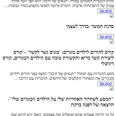
קורס הכשרת המנחים במודל-׳תנאים של חיבה׳ הוא לפני הכל מהלך
עמוק של התפתחות אישית. הקורס מיועד לאנשי מקצוע מנחי קבוצות…
קראו עוד
סדנת המשך -בדרך לעצמי
קראו עוד
קורס להורים לילדים בוגרים: 'בונים גשר לקשר' – קורס
ליצירת קשר בריא ותקשורת טובה עם הילדים הבוגרים, קורס
דיגיטלי
מסע ההכרות עם המודל "תנאים של חיבה" חושף בפני הורים וילדים
מבוגרים את 'מאחורי הקלעים' של היחסים. ההכרות עם הרובד…
קראו עוד
"המסע לשחרור האחריות שלי על הילדים הבוגרים שלי"-
הרצאה של דפנה ברקת
כל כך הרבה פעמים אתם שואלים את עצמכם האם יגיע הרגע שבו