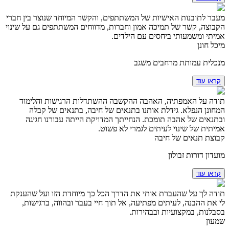
מעבר לתובנות האישיות של המשתתפים, והקשר המיוחד שנוצר בין חברי
הקבוצה, קשר של תמיכה אמון וחברות, מדווחים המשתתפים גם על שינוי
אמיתי ומשמעותי ביחסים עם הילדים.
מיכל חונן
מנכלית עמותת מרחבים משגב
קראו עוד
תודה על האמפתיה, האהבה ההקשבה ההשתדלות הרגישות והלימוד
המחונן הנפלא. גידלת אותנו בתנאים של חיבה, בתנאים של קבלה
ובתנאים של אהבה תומכת. הנחייתך המדויקת הייתה עבורנו חגיגה
אמיתית של שינוי לעיתים לגמרי לא פשוט.
קבוצת תנאים של חיבה
מועדון דורות זבולון
קראו עוד
תודה לך על שהעברת אותי את הדרך הכל כך מיוחדת הזו ועל שהענקת
לי את ההבנה, לעיתים מפתיעה, אל תוך חיי בעבר ובהווה, ברגישות,
בסבלנות, במקצועיות ובבהירות.
שמעון