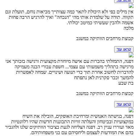
אין מילים בפי ולא היכולת לתאר כמה עצותייך מביאות נוחם, תועלת וגם
תקווה. תודה על שלמדת אותי מהי "הנכחה" ואיך להרגיש הרבה פחות
אשמה ולהבין שעשיתי כמיטב יכולתי.
מלכה
קבוצת מרחבים הוותיקה במשגב
קראו עוד
דפנה, התמזלתי בהכרות עם אישה מיוחדת מקצועית ורגישה בזכותך אני
מרגישה בתהליך משמעותי עם עצמי... חשפת עבורי הבנה מעמיקה
להדברות לחשוב אחרת תוך כדי תנועה ושינויים. שמחה לאפשרות
להמשך וכבר סקרנית לאן נתפתח
בת שבע
קבוצת מרחבים הוותיקה במשגב
קראו עוד
דפנה, בגישתה האנושית ומרחיבת האופקים, הובילה את השיח
במקצועיות ובביטחון והעלתה זוויות התבוננות חדשות שהיו רלוונטיות
מאד ועוררו עניין רב. דפנה הצליחה לגעת בציבור הוותיקים שלנו ולהגביר
בהם את המודעות לעצמם וליחסיהם עם בני משפחותיהם.