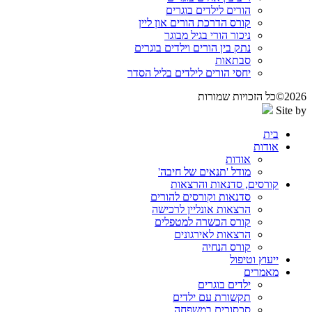
הורים לילדים בוגרים
קורס הדרכת הורים און ליין
ניכור הורי בגיל מבוגר
נתק בין הורים וילדים בוגרים
סבתאות
יחסי הורים לילדים בליל הסדר
2026©כל הזכויות שמורות
Site by
בית
אודות
אודות
מודל 'תנאים של חיבה'
קורסים, סדנאות והרצאות
סדנאות וקורסים להורים
הרצאות אונליין לרכישה
קורס הכשרה למטפלים
הרצאות לאירגונים
קורס הנחיה
ייעוץ וטיפול
מאמרים
ילדים בוגרים
תקשורת עם ילדים
סכסוכים במשפחה