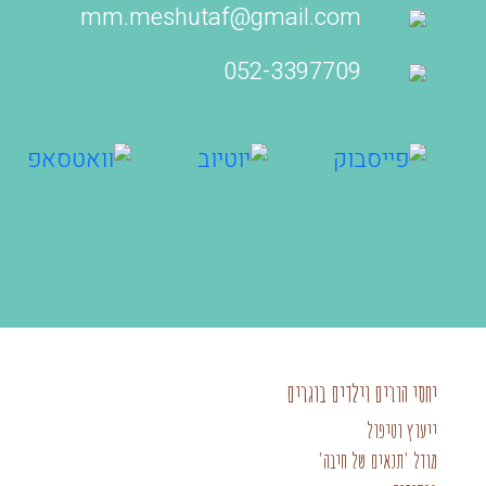
mm.meshutaf@gmail.com
052-3397709‬
יחסי הורים וילדים בוגרים
ייעוץ וטיפול
מודל 'תנאים של חיבה'