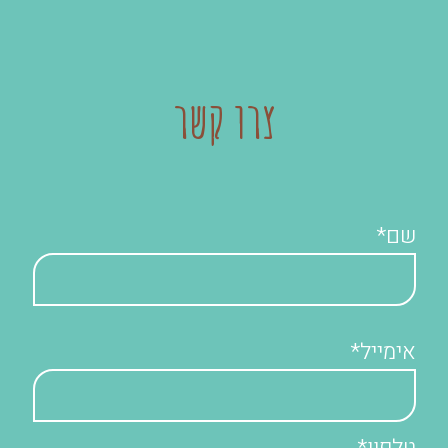
צרו קשר
שם*
אימייל*
טלפון*