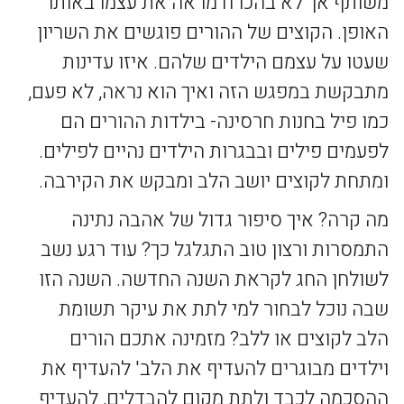
משותף אך לא בהכרח מראה את עצמו באותו
האופן. הקוצים של ההורים פוגשים את השריון
שעטו על עצמם הילדים שלהם. איזו עדינות
מתבקשת במפגש הזה ואיך הוא נראה, לא פעם,
כמו פיל בחנות חרסינה- בילדות ההורים הם
לפעמים פילים ובבגרות הילדים נהיים לפילים.
ומתחת לקוצים יושב הלב ומבקש את הקירבה.
מה קרה? איך סיפור גדול של אהבה נתינה
התמסרות ורצון טוב התגלגל כך? עוד רגע נשב
לשולחן החג לקראת השנה החדשה. השנה הזו
שבה נוכל לבחור למי לתת את עיקר תשומת
הלב לקוצים או ללב? מזמינה אתכם הורים
וילדים מבוגרים להעדיף את הלב' להעדיף את
ההסכמה לכבד ולתת מקום להבדלים, להעדיף