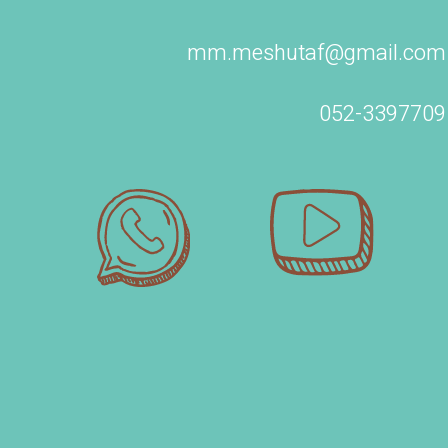
mm.meshutaf@gmail.com
052-3397709‬