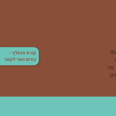
עם
קורס מומלץ -
בונים גשר לקשר
אני
נו