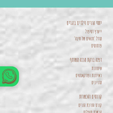
יחסי הורים וילדים בוגרים
ייעוץ וטיפול
מודל 'תנאים של חיבה'
פרסומים
דפנה ברקת מכנה משותף
עיתונות
ראיונות ופודקאסטים
מדריכים
קורסים והכשרות
קורס הדרכת הורים
הכשרת מטפלים